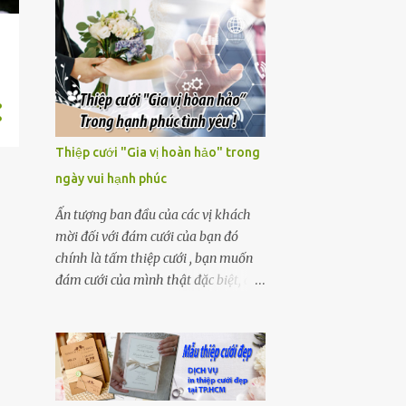
đây. Nghi thức cưới hỏi khác nhau
giữa hai miền Bắc ( Hà Nội ) - Nam (
TP.HCM ) 1. Phong tục cưới hỏi ở
miền Bắc (Hà Nội) Nghi thức, nghi lễ
cưới ở Hà Nội so với các vùng khác có
quy định nghiêm ngặt hơn, nhưng
trải qua một thời gian nghi thức đó
Thiệp cưới "Gia vị hoàn hảo" trong
cũng đã thay đổi theo tiến bộ của xã
ngày vui hạnh phúc
hội. Tuy nhiên, dù có thay đổi gì
cũng phải giữ 3 lễ: Chạm ngõ là lễ
Ấn tượng ban đầu của các vị khách
tiếp xúc đầu tiên, chính thức của hai
mời đối với đám cưới của bạn đó
gia đình nhà trai và nhà gái. Ngày
chính là tấm thiệp cưới , bạn muốn
nay, những gia đình ở Hà Nội vẫn giữ
đám cưới của mình thật đặc biệt, độc
nguyên nếp xưa, lễ chạm ngõ vẫn
đáo về mọi thứ từ album ảnh cưới,
được xem là thủ tục cần thiết, để giữa
áo cưới, nhẫn cưới cho đến thiệp
hai gia đình, ” chỗ người lớn ” thưa
cưới. Vậy thì khâu chọn thiệp cưới là
chuyện với nhau. Sau lễ chạm ngõ,
vô cùng quan trọng. Nếu bạn vẫn còn
người con gái được xem như có nơi có
chưa nghĩ ra ý tưởng nào mới lạ thì
chốn, bước đầu để tiến tới chuyện