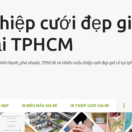
Chuyển đến nội dung chính
hiệp cưới đẹp g
tại TPHCM
, bình thạnh, phú nhuận, TPHCM và nhiều mẫu thiệp cưới đẹp giá rẻ tại t
I ĐẸP
IN BIỂU MẪU GIÁ RẺ
IN THIỆP CƯỚI GIÁ RẺ
GIOI-THIEU