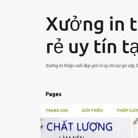
Xưởng in t
rẻ uy tín 
Xưởng in thiệp cưới đẹp giá rẻ uy tín tại gò vấp
Pages
TRANG CHỦ
GIỚI THIỆU
THIỆP CƯỚ
B
IN-THIEP-CUOI-GIA-RE
à