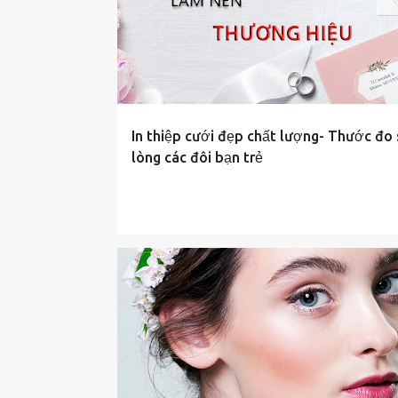
i
đ
ă
n
g
In thiệp cưới đẹp chất lượng- Thước đo 
lòng các đôi bạn trẻ
TIN-TUC