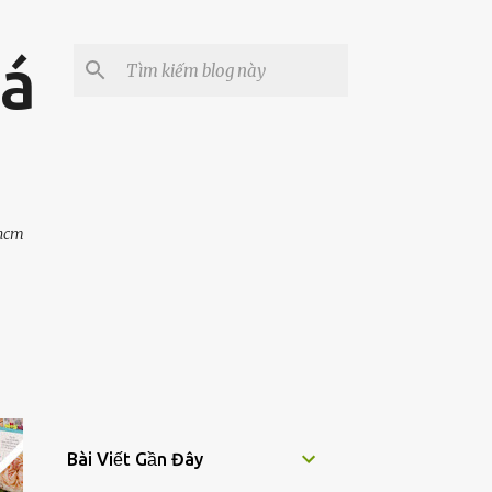
iá
phcm
Bài Viết Gần Đây