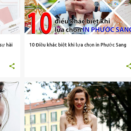
sự hài
10 Điều khác biệt khi lựa chọn in Phước Sang
TIN-TUC